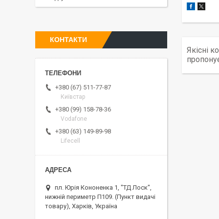
КОНТАКТИ
Якісні 
пропонує
+380 (67) 511-77-87
Київстар
+380 (99) 158-78-36
Vodafone
+380 (63) 149-89-98
Lifecell
пл. Юрія Кононенка 1, "ТД Лоск",
нижній периметр П109. (Пункт видачі
товару), Харків, Україна