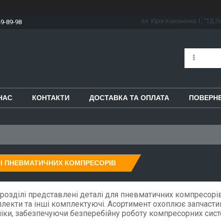
пл. Юрія Кононенка 1, "ТД Ло
49-89-98
НАС
КОНТАКТИ
ДОСТАВКА ТА ОПЛАТА
ПОВЕРНЕ
І ПНЕВМАТИЧНИХ КОМПРЕСОРІВ
розділі представлені деталі для пневматичних компресорів:
екти та інші комплектуючі. Асортимент охоплює запчастин
іки, забезпечуючи безперебійну роботу компресорних сист