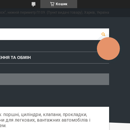
Кошик
ск", нижній периметр П109. (Пункт видачі товару), Харків, Україна
КНОПКА
ЗВ'ЯЗКУ
ННЯ ТА ОБМІН
 поршні, циліндри, клапани, прокладки,
и для легкових, вантажних автомобілів і
ем.