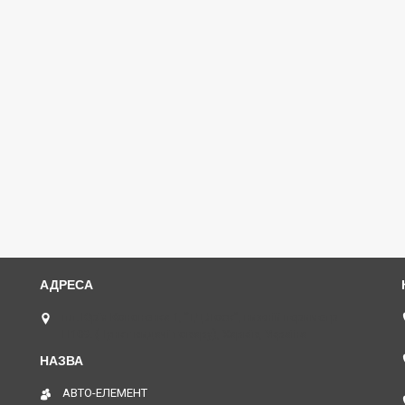
пл. Юрія Кононенка 1, "ТД Лоск", нижній периметр
П109. (Пункт видачі товару), Харків, Україна
АВТО-ЕЛЕМЕНТ