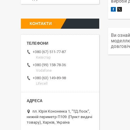
вироби д
КОНТАКТИ
Ви ознай
моделлю 
довговіч
+380 (67) 511-77-87
Київстар
+380 (99) 158-78-36
Vodafone
+380 (63) 149-89-98
Lifecell
пл. Юрія Кононенка 1, "ТД Лоск",
нижній периметр П109. (Пункт видачі
товару), Харків, Україна