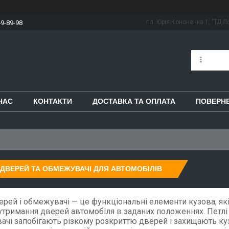
пл. Юрія Кононенка 1, "ТД Ло
49-89-98
НАС
КОНТАКТИ
ДОСТАВКА ТА ОПЛАТА
ПОВЕРНЕ
 ДВЕРЕЙ ТА ОБМЕЖУВАЧІ ДЛЯ АВТОМОБІЛІВ
ерей і обмежувачі — це функціональні елементи кузова, як
утримання дверей автомобіля в заданих положеннях. Петлі
ачі запобігають різкому розкриттю дверей і захищають ку