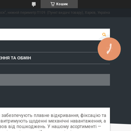
Кошик
ск", нижній периметр П109. (Пункт видачі товару), Харків, Україна
КНОПКА
ЗВ'ЯЗКУ
ННЯ ТА ОБМІН
і забезпечують плавне відкривання, фіксацію та
 витримують щоденні механічні навантаження, а
зов від пошкоджень. У нашому асортименті —