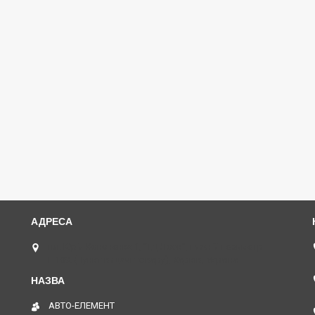
пл. Юрія Кононенка 1, "ТД Лоск", нижній периметр
П109. (Пункт видачі товару), Харків, Україна
АВТО-ЕЛЕМЕНТ