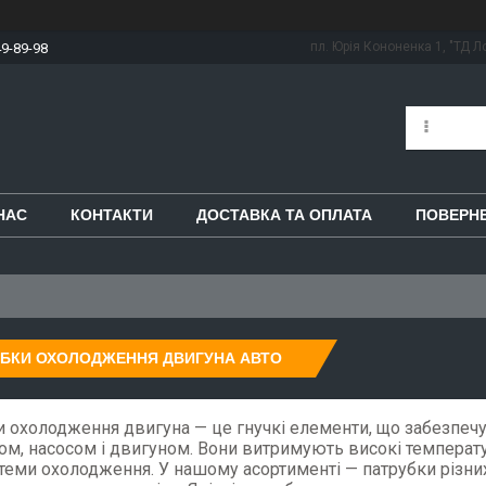
пл. Юрія Кононенка 1, "ТД Ло
49-89-98
НАС
КОНТАКТИ
ДОСТАВКА ТА ОПЛАТА
ПОВЕРНЕ
УБКИ ОХОЛОДЖЕННЯ ДВИГУНА АВТО
и охолодження двигуна — це гнучкі елементи, що забезпе
ом, насосом і двигуном. Вони витримують високі температур
стеми охолодження. У нашому асортименті — патрубки різних