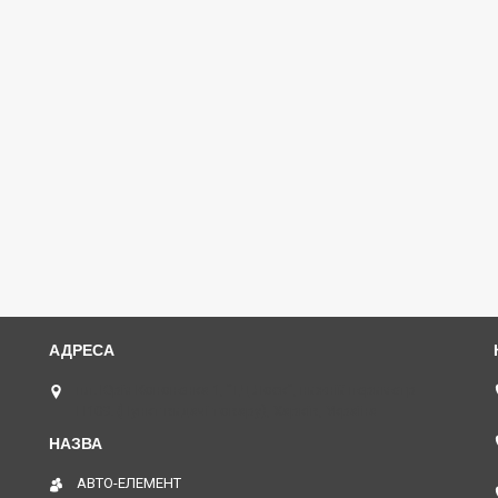
пл. Юрія Кононенка 1, "ТД Лоск", нижній периметр
П109. (Пункт видачі товару), Харків, Україна
АВТО-ЕЛЕМЕНТ