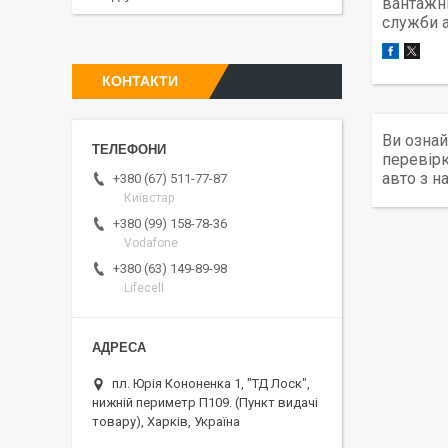
вантажни
служби а
КОНТАКТИ
Ви ознай
перевірк
авто з н
+380 (67) 511-77-87
Київстар
+380 (99) 158-78-36
Vodafone
+380 (63) 149-89-98
Lifecell
пл. Юрія Кононенка 1, "ТД Лоск",
нижній периметр П109. (Пункт видачі
товару), Харків, Україна