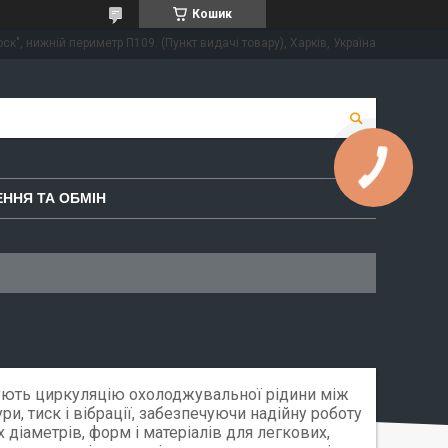
Кошик
ск", нижній периметр П109. (Пункт видачі товару), Харків, Україна
КНОПКА
ЗВ'ЯЗКУ
ННЯ ТА ОБМІН
чують циркуляцію охолоджувальної рідини між
и, тиск і вібрації, забезпечуючи надійну роботу
 діаметрів, форм і матеріалів для легкових,