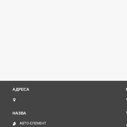
пл. Юрія Кононенка 1, "ТД Лоск", нижній периметр
П109. (Пункт видачі товару), Харків, Україна
АВТО-ЕЛЕМЕНТ