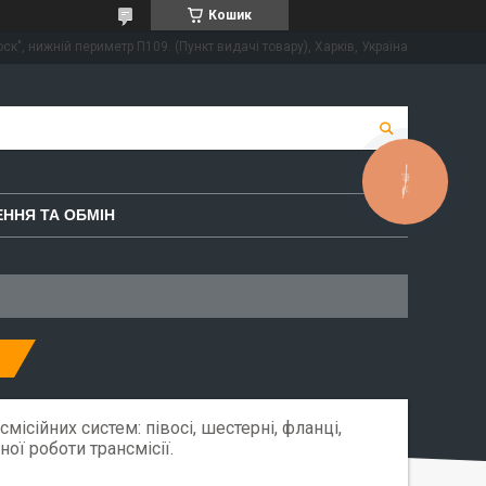
Кошик
ск", нижній периметр П109. (Пункт видачі товару), Харків, Україна
КНОПКА
ЗВ'ЯЗКУ
ННЯ ТА ОБМІН
місійних систем: півосі, шестерні, фланці,
ої роботи трансмісії.