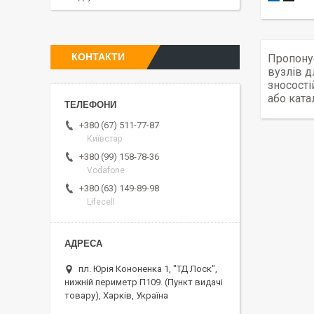
КОНТАКТИ
Пропонує
вузлів д
зносості
або ката
+380 (67) 511-77-87
Київстар
+380 (99) 158-78-36
Vodafone
+380 (63) 149-89-98
Lifecell
пл. Юрія Кононенка 1, "ТД Лоск",
нижній периметр П109. (Пункт видачі
товару), Харків, Україна