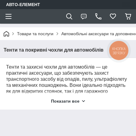
АВТО-ЕЛЕМЕНТ
Товари та послуги
Автомобільні аксесуари та доповнен
КНОПКА
Тенти та покривні чохли для автомобілів
ЗВ'ЯЗКУ
Тенти та захисні чохли для автомобілів — це
практичні аксесуари, що забезпечують захист
транспортного засобу від опадів, пилу, ультрафіолету
та механічних пошкоджень. Вони ідеально підходять
як для відкритих стоянок, так і для гаражного
зберігання. У нашому асортименті — універсальні та
Показати все
модельні тенти для легкових авто, кросоверів, пікапів і
мікроавтобусів, виготовлені з водовідштовхувальних і
повітропроникних матеріалів.