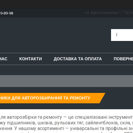
пл. Юрія Кононенка 1, "ТД Ло
49-89-98
НАС
КОНТАКТИ
ДОСТАВКА ТА ОПЛАТА
ПОВЕРНЕ
НИКИ ДЛЯ АВТОРОЗБИРАННЯ ТА РЕМОНТУ
для авторозбірки та ремонту — це спеціалізовані інструмент
у підшипників, шківів, рульових тяг, сайлентблоків, скла, 
ння. У нашому асортименті — універсальні та профільні знім