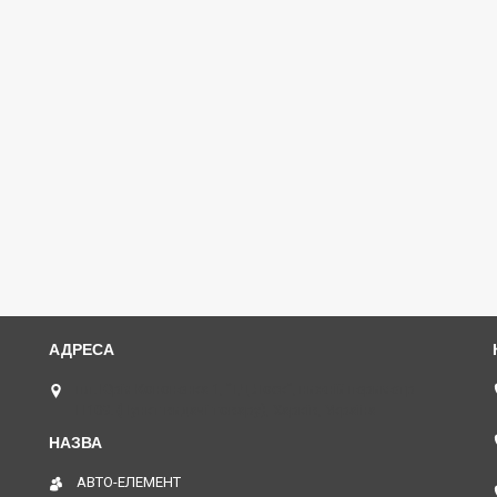
пл. Юрія Кононенка 1, "ТД Лоск", нижній периметр
П109. (Пункт видачі товару), Харків, Україна
АВТО-ЕЛЕМЕНТ