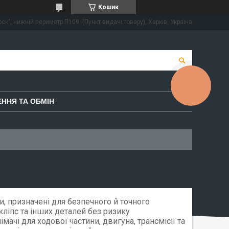
Кошик
ск", нижній периметр П109. (Пункт видачі товару), Харків, Україна
КНОПКА
ЗВ'ЯЗКУ
ННЯ ТА ОБМІН
и, призначені для безпечного й точного
кліпс та інших деталей без ризику
ачі для ходової частини, двигуна, трансмісії та