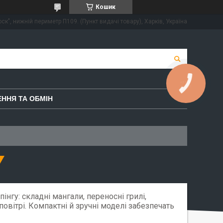
Кошик
ск", нижній периметр П109. (Пункт видачі товару), Харків, Україна
КНОПКА
ЗВ'ЯЗКУ
ННЯ ТА ОБМІН
пінгу: складні мангали, переносні грилі,
овітрі. Компактні й зручні моделі забезпечать