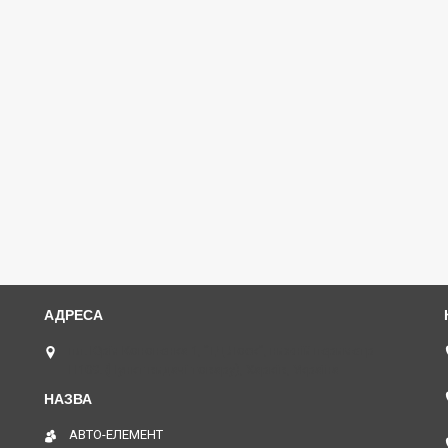
пл. Юрія Кононенка 1, "ТД Лоск", нижній периметр
П109. (Пункт видачі товару), Харків, Україна
АВТО-ЕЛЕМЕНТ