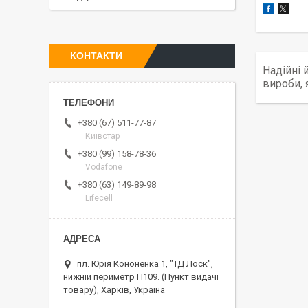
КОНТАКТИ
Надійні 
вироби, 
+380 (67) 511-77-87
Київстар
+380 (99) 158-78-36
Vodafone
+380 (63) 149-89-98
Lifecell
пл. Юрія Кононенка 1, "ТД Лоск",
нижній периметр П109. (Пункт видачі
товару), Харків, Україна