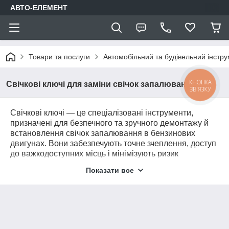
АВТО-ЕЛЕМЕНТ
Товари та послуги
Автомобільний та будівельний інстр
КНОПКА
Свічкові ключі для заміни свічок запалювання
ЗВ'ЯЗКУ
Свічкові ключі — це спеціалізовані інструменти,
призначені для безпечного та зручного демонтажу й
встановлення свічок запалювання в бензинових
двигунах. Вони забезпечують точне зчеплення, доступ
до важкодоступних місць і мінімізують ризик
пошкодження різьби або кераміки. У нашому
Показати все
асортименті — Т-подібні, карданні, торцеві,
телескопічні та магнітні свічкові ключі, а також набори
для різних типів двигунів.