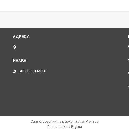
пл. Юрія Кононенка 1, "ТД Лоск", нижній периметр
П109. (Пункт видачі товару), Харків, Україна
АВТО-ЕЛЕМЕНТ
Сайт створений на маркетплейсі
Prom.ua
Продавець на Bigl.ua