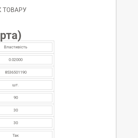
 ТОВАРУ
рта
)
Властивість
0.02000
8536501190
шт.
90
30
30
Так