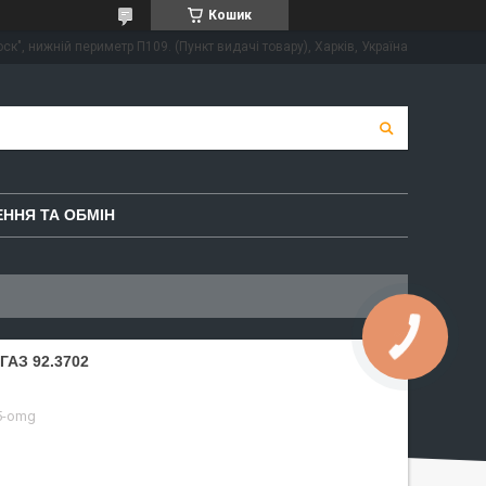
Кошик
ск", нижній периметр П109. (Пункт видачі товару), Харків, Україна
ННЯ ТА ОБМІН
АЗ 92.3702
5-omg