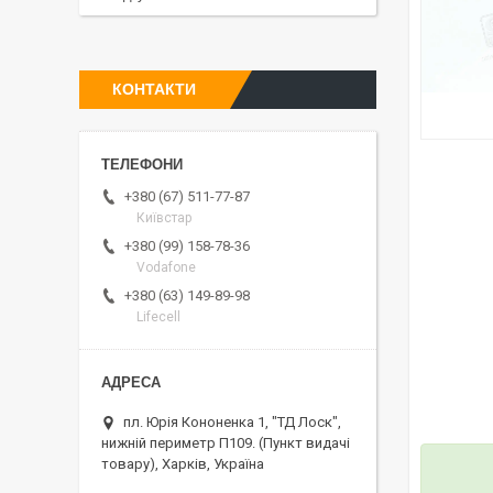
КОНТАКТИ
+380 (67) 511-77-87
Київстар
+380 (99) 158-78-36
Vodafone
+380 (63) 149-89-98
Lifecell
пл. Юрія Кононенка 1, "ТД Лоск",
нижній периметр П109. (Пункт видачі
товару), Харків, Україна