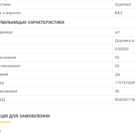
астини
Оригінал
ть з маркою
ВАЗ
УВАЛЬНИЦЬКІ ХАРАКТЕРИСТИКИ
диниця
шт.
Доріжка к
0.02000
аковання
30
 паковання
30
аний
Да
ру
173747009
аковання
90
ЗЕД
853650119
ЦІЯ ДЛЯ ЗАМОВЛЕННЯ
₴