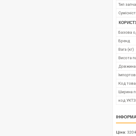
Тип запч
Сумісніс
КОРИСТ
Базова о
Бренд
Вага (кг)
Висота п
Довжина
Імпортов
Код това
Ширина п
код УКТ
ІНФОРМА
Ціна:
320 