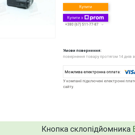
Купити
Купити з
+380 (67) 511-77-87
повернення товару протягом 14 днів
з
У компанії підключені електронні пла
сайту.
bvd_ggl
Кнопка
склопідйомника
В