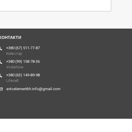
+380 (67) 511-77-87
Київстар
+380 (99) 158-78-36
Vodafone
+380 (63) 149-89-98
Lifecell
avtoelementkh.info@gmail.com