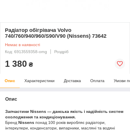
Радіатор обігрівача Volvo
740/760/940/960/S90/V90 (Nissens) 73642
Немає в наявності
Код: 6913559358-omg
Роздріб
1 380
₴
Опис
Характеристики
Доставка
Оплата
Умови п
Опис
Запчастини Nissens — данська якість і надійність систем
охолодження та кондиціонування.
Бренд
Nissens
понад 100 років виробляє радіатори,
інтеркулери, конденсатори, випарники, масляні та водяні