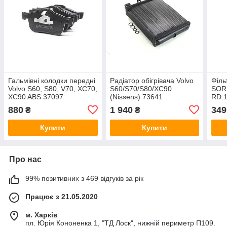
Гальмівні колодки передні
Радіатор обігрівача Volvo
Філь
Volvo S60, S80, V70, XC70,
S60/S70/S80/XC90
SOR
XC90 ABS 37097
(Nissens) 73641
RD.
880
1 940
349
₴
₴
Купити
Купити
Про нас
99% позитивних з 469 відгуків за рік
Працює з 21.05.2020
м. Харків
пл. Юрія Кононенка 1, "ТД Лоск", нижній периметр П109.