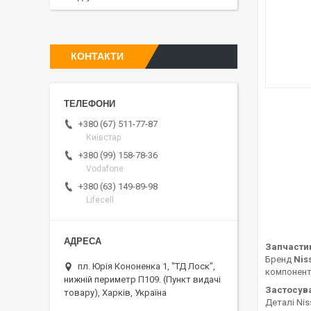
КОНТАКТИ
+380 (67) 511-77-87
Київстар
+380 (99) 158-78-36
Vodafone
+380 (63) 149-89-98
Lifecell
Запчастин
Бренд
Nis
пл. Юрія Кононенка 1, "ТД Лоск",
компонент
нижній периметр П109. (Пункт видачі
Застосув
товару), Харків, Україна
Деталі Nis