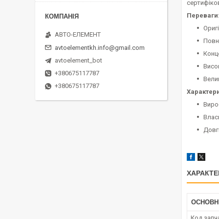
сертифіко
Переваги
Оригі
АВТО-ЕЛЕМЕНТ
Повн
avtoelementkh.info@gmail.com
Конц
avtoelement_bot
Висо
+380675117787
Вели
+380675117787
Характери
Виро
Власн
Довг
ХАРАКТЕ
ОСНОВН
Код запч