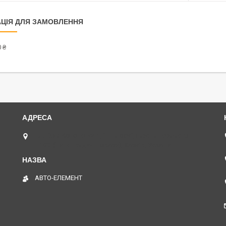
ЦІЯ ДЛЯ ЗАМОВЛЕННЯ
 ₴
пл. Юрія Кононенка 1, "ТД Лоск", нижній периметр
П109. (Пункт видачі товару), Харків, Україна
АВТО-ЕЛЕМЕНТ