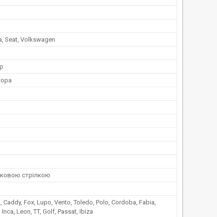
a, Seat, Volkswagen
р
тора
иковою стрілкою
, Caddy, Fox, Lupo, Vento, Toledo, Polo, Cordoba, Fabia,
 Inca, Leon, TT, Golf, Passat, Ibiza