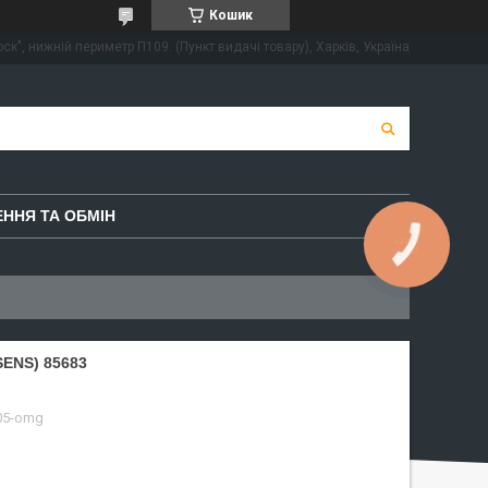
Кошик
ск", нижній периметр П109. (Пункт видачі товару), Харків, Україна
ННЯ ТА ОБМІН
КНОПКА
ЗВ'ЯЗКУ
ENS) 85683
05-omg