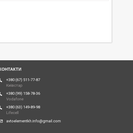
+380 (67) 511-77-87
Київстар
+380 (99) 158-78-36
Vodafone
+380 (63) 149-89-98
Lifecell
avtoelementkh.info@gmail.com