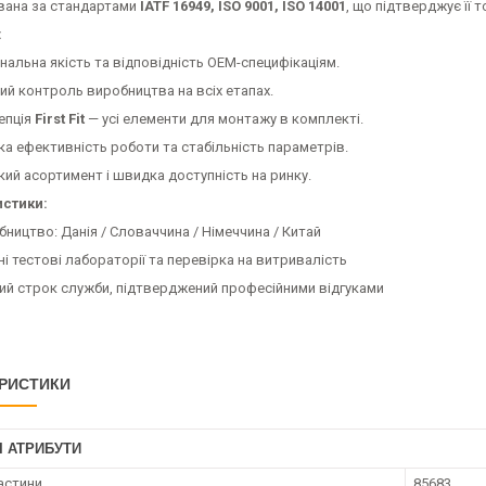
вана за стандартами
IATF 16949, ISO 9001, ISO 14001
, що підтверджує її т
:
нальна якість та відповідність OEM-специфікаціям.
ий контроль виробництва на всіх етапах.
епція
First Fit
— усі елементи для монтажу в комплекті.
ка ефективність роботи та стабільність параметрів.
кий асортимент і швидка доступність на ринку.
стики:
бництво: Данія / Словаччина / Німеччина / Китай
і тестові лабораторії та перевірка на витривалість
ий строк служби, підтверджений професійними відгуками
РИСТИКИ
І АТРИБУТИ
астини
85683