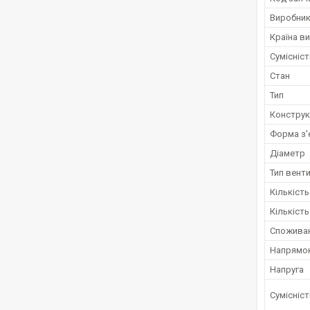
Виробни
Країна в
Сумісніс
Стан
Тип
Конструк
Форма з'
Діаметр
Тип вент
Кількіст
Кількість
Споживан
Напрямок
Напруга
Сумісніс