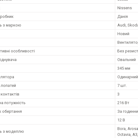
к
Nissens
иробник
Данія
ть з маркою
Audi, Skod
Новий
Вентилято
тивні особливості
Без резис
єднувача
Овальний
345 мм
илятора
Одинарний
ь лопатей
7 шт.
 контактів
3
а потужність
216 Вт
 обертання
За годинн
12 В
Bora, Arosa
ть з моделлю
Octavia, A3,