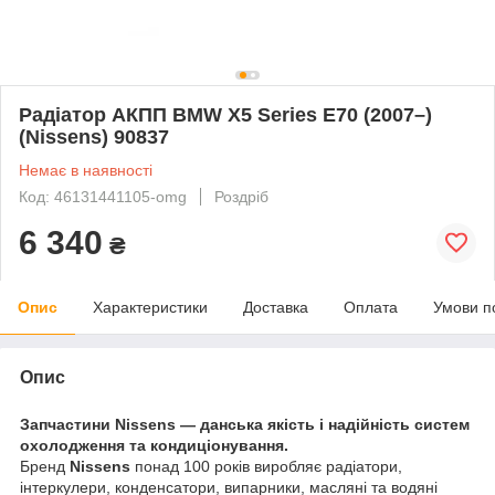
Радіатор АКПП BMW X5 Series E70 (2007–)
(Nissens) 90837
Немає в наявності
Код: 46131441105-omg
Роздріб
6 340
₴
Опис
Характеристики
Доставка
Оплата
Умови п
Опис
Запчастини Nissens — данська якість і надійність систем
охолодження та кондиціонування.
Бренд
Nissens
понад 100 років виробляє радіатори,
інтеркулери, конденсатори, випарники, масляні та водяні