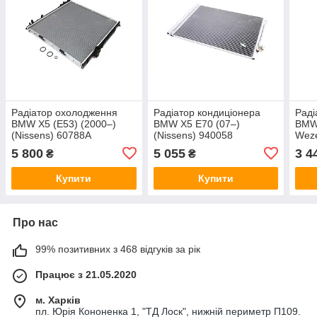
Радіатор охолодження
Радіатор кондиціонера
Раді
BMW X5 (E53) (2000–)
BMW X5 E70 (07–)
BMW 
(Nissens) 60788A
(Nissens) 940058
Weze
5 800
5 055
3 4
₴
₴
Купити
Купити
Про нас
99% позитивних з 468 відгуків за рік
Працює з 21.05.2020
м. Харків
пл. Юрія Кононенка 1, "ТД Лоск", нижній периметр П109.