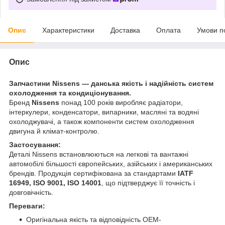
Опис
Характеристики
Доставка
Оплата
Умови п
Опис
Запчастини Nissens — данська якість і надійність систем
охолодження та кондиціонування.
Бренд
Nissens
понад 100 років виробляє радіатори,
інтеркулери, конденсатори, випарники, масляні та водяні
охолоджувачі, а також компоненти систем охолодження
двигуна й клімат-контролю.
Застосування:
Деталі Nissens встановлюються на легкові та вантажні
автомобілі більшості європейських, азійських і американських
брендів. Продукція сертифікована за стандартами
IATF
16949, ISO 9001, ISO 14001
, що підтверджує її точність і
довговічність.
Переваги:
Оригінальна якість та відповідність OEM-