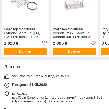
Радіатор масляний
Радіатор масляний
Раді
Hyundai Santa Fe (DM)
Hyundai ix35 / Santa Fe /
Hyun
(12–) (Nissens) 91295
Sorento (09–) (Nissens)
(12–
90919
1 820
2 885
3 0
₴
₴
Купити
Купити
Про нас
99% позитивних з 469 відгуків за рік
Працює з 21.05.2020
м. Харків
пл. Юрія Кононенка 1, "ТД Лоск", нижній периметр П109.
(Пункт видачі товару), Харків, Україна