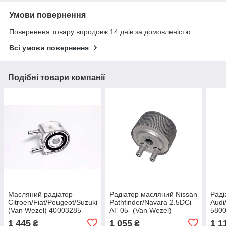
Умови повернення
Повернення товару впродовж 14 днів за домовленістю
Всі умови повернення
Подібні товари компанії
Масляний радіатор
Радіатор масляний Nissan
Раді
Citroen/Fiat/Peugeot/Suzuki
Pathfinder/Navara 2.5DCi
Audi
(Van Wezel) 40003285
AT 05- (Van Wezel)
580
33003431
1 445
1 055
1 1
₴
₴