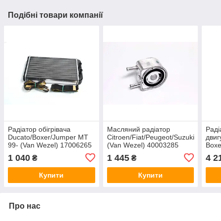
Подібні товари компанії
Радіатор обігрівача
Масляний радіатор
Раді
Ducato/Boxer/Jumper MT
Citroen/Fiat/Peugeot/Suzuki
двиг
99- (Van Wezel) 17006265
(Van Wezel) 40003285
Boxe
(Van
1 040
1 445
4 2
₴
₴
Купити
Купити
Про нас