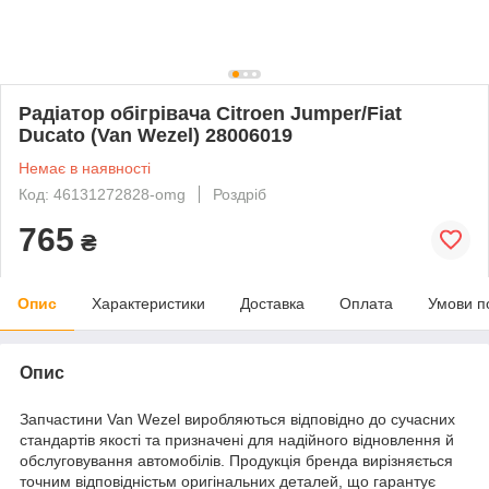
Радіатор обігрівача Citroen Jumper/Fiat
Ducato (Van Wezel) 28006019
Немає в наявності
Код: 46131272828-omg
Роздріб
765
₴
Опис
Характеристики
Доставка
Оплата
Умови п
Опис
Запчастини Van Wezel виробляються відповідно до сучасних
стандартів якості та призначені для надійного відновлення й
обслуговування автомобілів. Продукція бренда вирізняється
точним відповідністьм оригінальних деталей, що гарантує