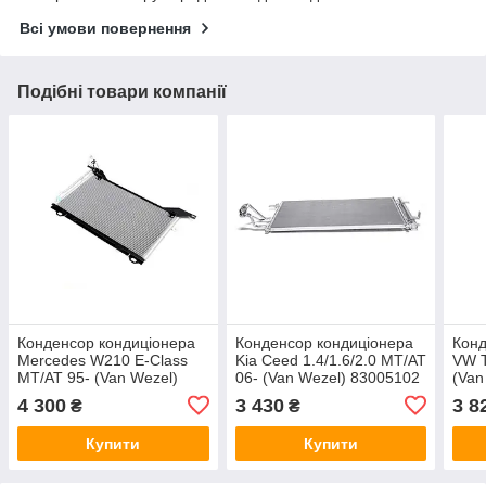
Всі умови повернення
Подібні товари компанії
Конденсор кондиціонера
Конденсор кондиціонера
Конд
Mercedes W210 E-Class
Kia Ceed 1.4/1.6/2.0 MT/AT
VW T
MT/AT 95- (Van Wezel)
06- (Van Wezel) 83005102
(Van
30005222
4 300
3 430
3 8
₴
₴
Купити
Купити