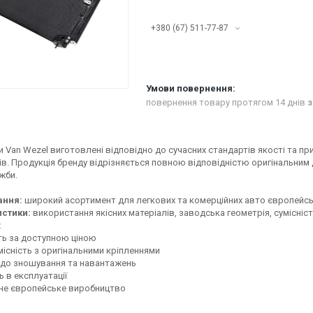
+380 (67) 511-77-87
повернення товару протягом 14 днів
з
 Van Wezel виготовлені відповідно до сучасних стандартів якості та пр
ів. Продукція бренду відрізняється повною відповідністю оригінальним
жби.
ання:
широкий асортимент для легкових та комерційних авто європейськ
стики:
використання якісних матеріалів, заводська геометрія, сумісніс
:
ть за доступною ціною
місність з оригінальними кріпленнями
ь до зношування та навантажень
ь в експлуатації
ене європейське виробництво