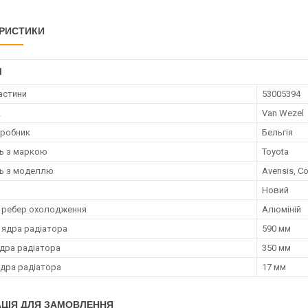
РИСТИКИ
І
астини
53005394
к
Van Wezel
иробник
Бельгія
ть з маркою
Toyota
ть з моделлю
Avensis, Co
Новий
 ребер охолодження
Алюміній
ядра радіатора
590 мм
дра радіатора
350 мм
ядра радіатора
17 мм
ЦІЯ ДЛЯ ЗАМОВЛЕННЯ