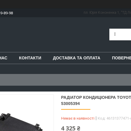
пл. Юрія Кононенка 1, "ТД Ло
49-89-98
НАС
КОНТАКТИ
ДОСТАВКА ТА ОПЛАТА
ПОВЕРНЕ
РАДІАТОР КОНДИЦІОНЕРА TOYOTA 
53005394
Немає в наявності
Код:
46131377471
4 325 ₴