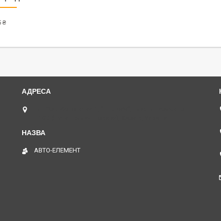
 ₴
пл. Юрія Кононенка 1, "ТД Лоск", нижній периметр
П109. (Пункт видачі товару), Харків, Україна
АВТО-ЕЛЕМЕНТ