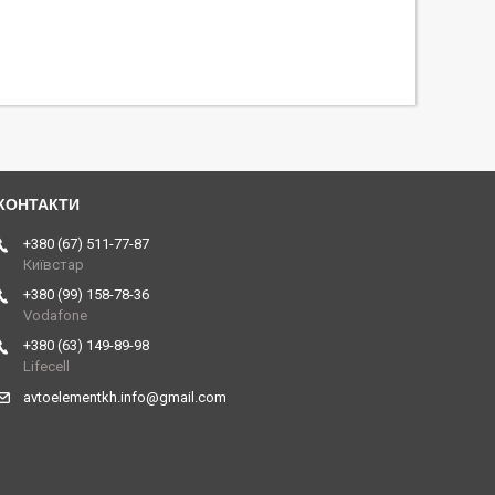
+380 (67) 511-77-87
Київстар
+380 (99) 158-78-36
Vodafone
+380 (63) 149-89-98
Lifecell
avtoelementkh.info@gmail.com