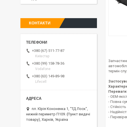
КОНТАКТИ
+380 (67) 511-77-87
Київстар
Запчастини
+380 (99) 158-78-36
автомобіл
Vodafone
термін слу
+380 (63) 149-89-98
Застосув
Lifecell
Характери
Переваги
- OEM-якіс
- Повна су
- Стійкіст
пл. Юрія Кононенка 1, "ТД Лоск",
- Надійніст
нижній периметр П109. (Пункт видачі
- Перевір
товару), Харків, Україна