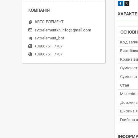
ХАРАКТЕ
АВТО-ЕЛЕМЕНТ
avtoelementkh.info@gmail.com
ОСНОВН
avtoelement_bot
Код запч
+380675117787
Виробни
+380675117787
Країна в
Сумісніс
Сумісніс
Стан
Матеріал
Довжина 
Ширина я
Глибина 
ІНФОРМА