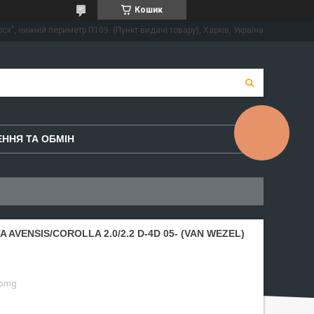
Кошик
ск", нижній периметр П109. (Пункт видачі товару), Харків, Україна
КНОПКА
ННЯ ТА ОБМІН
ЗВ'ЯЗКУ
AVENSIS/COROLLA 2.0/2.2 D-4D 05- (VAN WEZEL)
-omg