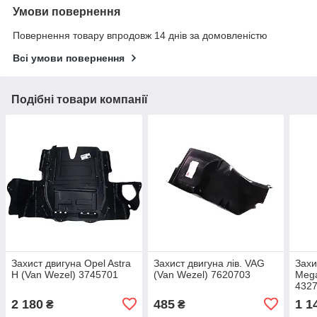
Умови повернення
Повернення товару впродовж 14 днів за домовленістю
Всі умови повернення
Подібні товари компанії
Захист двигуна Opel Astra
Захист двигуна лів. VAG
Захи
H (Van Wezel) 3745701
(Van Wezel) 7620703
Mega
432
2 180
485
1 1
₴
₴