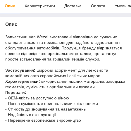
Опис
Характеристики
Доставка
Оплата
Умови п
Опис
Запчастини Van Wezel виготовлені відповідно до сучасних
стандартів якості та призначені для надійного відновлення і
обслуговування автомобілів. Продукція бренду відрізняється
повною відповідністю оригінальним деталям, що гарантує
просте встановлення та тривалий термін служби.
Застосування:
широкий асортимент для легкових та
комерційних авто європейських і азійських марок.
Характеристики:
використання якісних матеріалів, заводська
геометрія, сумісність з оригінальними вузлами.
Переваги:
- OEM-якість за доступною ціною
- Повна сумісність з оригінальними кріпленнями
- Стійкість до зношування та навантажень
- Надійність в експлуатації
- Перевірене європейське виробництво