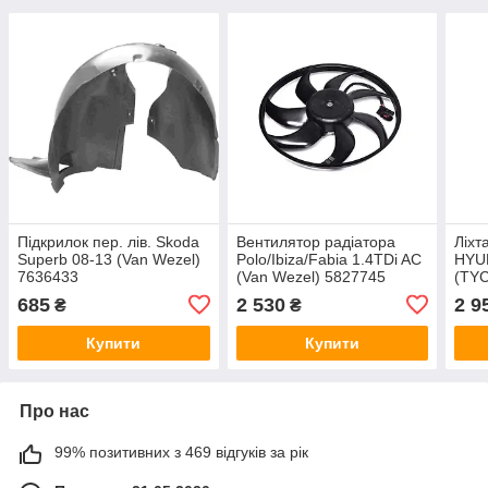
Підкрилок пер. лів. Skoda
Вентилятор радіатора
Ліхт
Superb 08-13 (Van Wezel)
Polo/Ibiza/Fabia 1.4TDi AC
HYU
7636433
(Van Wezel) 5827745
(TYC
685
2 530
2 9
₴
₴
Купити
Купити
Про нас
99% позитивних з 469 відгуків за рік