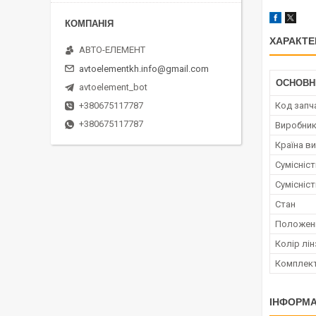
ХАРАКТЕ
АВТО-ЕЛЕМЕНТ
avtoelementkh.info@gmail.com
ОСНОВН
avtoelement_bot
Код запч
+380675117787
+380675117787
Виробни
Країна в
Сумісніс
Сумісніс
Стан
Положен
Колір лі
Комплект
ІНФОРМА