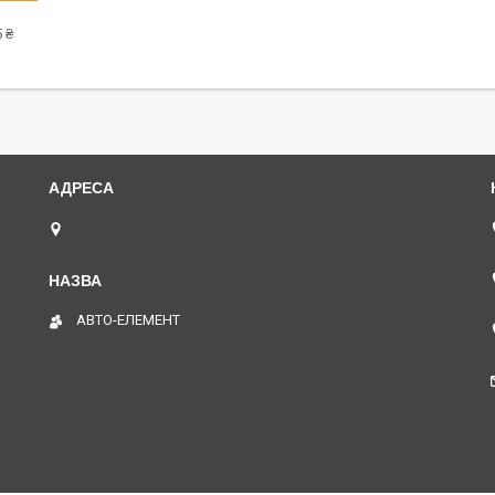
 ₴
пл. Юрія Кононенка 1, "ТД Лоск", нижній периметр
П109. (Пункт видачі товару), Харків, Україна
АВТО-ЕЛЕМЕНТ