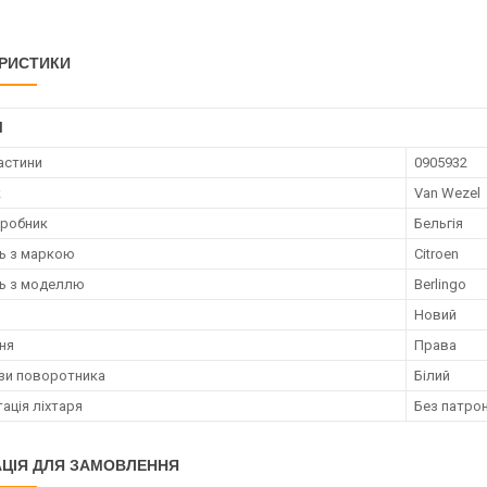
РИСТИКИ
І
астини
0905932
к
Van Wezel
иробник
Бельгія
ть з маркою
Citroen
ть з моделлю
Berlingo
Новий
ня
Права
нзи поворотника
Білий
ація ліхтаря
Без патро
ЦІЯ ДЛЯ ЗАМОВЛЕННЯ