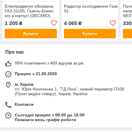
Електродвигун обігрівача
Радіатор охолодження Газель NEXT
Пале
ГАЗ-31105, Газель-Бізнес
01
напр
н/о в корпусі (DECARO)
NEX
009-A70-74D-1
1 205
4 065
330
₴
₴
Купити
Купити
Про нас
99% позитивних з 469 відгуків за рік
Працює з 21.05.2020
м. Харків
пл. Юрія Кононенка 1, "ТД Лоск", нижній периметр П109.
(Пункт видачі товару), Харків, Україна
Контакти
Сьогодні працює з 09:00 до 18:00
Показати весь графік роботи