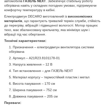
автомобілів
ГАЗЕЛЬ NEXT
. Забезпечує стабільну роботу
обігрівача навіть у складних погодних умовах, підтримуючи
комфортну температуру в кабіні.
Електродвигун DECARO виготовлений із
високоякісних
матеріалів
, що гарантують тривалий термін служби, стійкість
до перегріву, вібрацій і підвищеної вологості. Мотор працює
тихо, має збалансовану крильчатку, яка мінімізує шум і
вібрації під час обертання.
Технічні характеристики:
Призначення – електродвигун вентилятора системи
обігрівача
Артикул – A21R23.8101178-01
Напруга живлення – 12 В
Тип встановлення – для ГАЗЕЛЬ NEXT
Матеріал корпусу – термостійкий пластик і метал
Висота пакування – 170 см
Ширина пакування – 752 см
Довжина пакування – 205 см
Переваги: