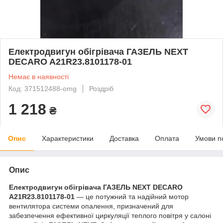
Електродвигун обігрівача ГАЗЕЛЬ NEXT
DECARO A21R23.8101178-01
Немає в наявності
Код: 371512488-omg
Роздріб
1 218
₴
Опис
Характеристики
Доставка
Оплата
Умови п
Опис
Електродвигун обігрівача ГАЗЕЛЬ NEXT DECARO
A21R23.8101178-01
— це потужний та надійний мотор
вентилятора системи опалення, призначений для
забезпечення ефективної циркуляції теплого повітря у салоні