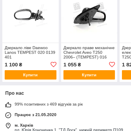
Дзеркало ліве Daewoo
Дзеркало праве механічне
Дзер
Lanos TEMPEST 020 0139
Chevrolet Aveo T250
елек
401
2006– (TEMPEST) 016
T25
0106 400
016
1 100
1 055
1 8
₴
₴
Купити
Купити
Про нас
99% позитивних з 469 відгуків за рік
Працює з 21.05.2020
м. Харків
пл. Юрія Кононенка 1, "ТД Лоск", нижній периметр П109.