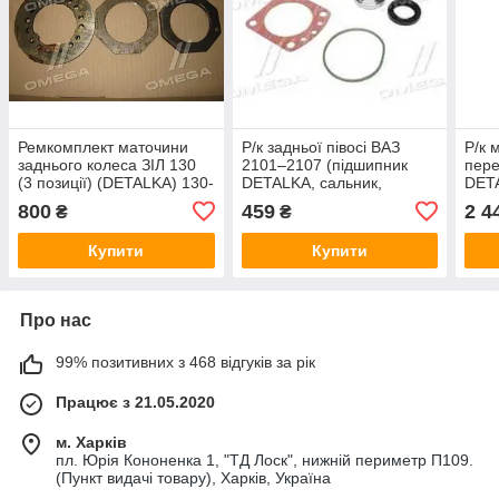
Ремкомплект маточини
Р/к задньої півосі ВАЗ
Р/к 
заднього колеса ЗІЛ 130
2101–2107 (підшипник
пере
(3 позиції) (DETALKA) 130-
DETALKA, сальник,
DET
2401052/54/50
прокладка, змазка)
ПРЕ
800
459
2 4
₴
₴
(DETALKA) 2101-2401034
(DET
3001
Купити
Купити
Про нас
99% позитивних з 468 відгуків за рік
Працює з 21.05.2020
м. Харків
пл. Юрія Кононенка 1, "ТД Лоск", нижній периметр П109.
(Пункт видачі товару), Харків, Україна