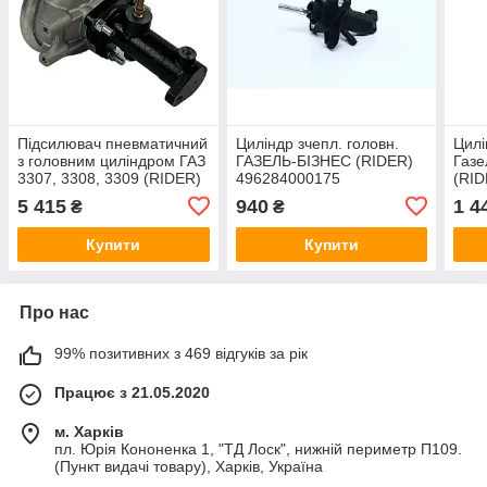
Підсилювач пневматичний
Циліндр зчепл. головн.
Цилі
з головним циліндром ГАЗ
ГАЗЕЛЬ-БІЗНЕС (RIDER)
Газе
3307, 3308, 3309 (RIDER)
496284000175
(RID
4301-3510015-01
5 415
940
1 4
₴
₴
Купити
Купити
Про нас
99% позитивних з 469 відгуків за рік
Працює з 21.05.2020
м. Харків
пл. Юрія Кононенка 1, "ТД Лоск", нижній периметр П109.
(Пункт видачі товару), Харків, Україна