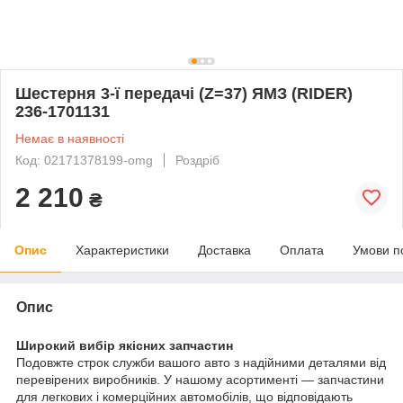
Шестерня 3-ї передачі (Z=37) ЯМЗ (RIDER)
236-1701131
Немає в наявності
Код: 02171378199-omg
Роздріб
2 210
₴
Опис
Характеристики
Доставка
Оплата
Умови п
Опис
Широкий вибір якісних запчастин
Подовжте строк служби вашого авто з надійними деталями від
перевірених виробників. У нашому асортименті — запчастини
для легкових і комерційних автомобілів, що відповідають