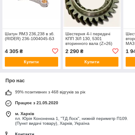
Шатун ЯМЗ 236,238 в зб.
Шестерня 4-ї передачі
Шест
(RIDER) 236-1004045-Б3
КПП ЗІЛ 130, 5301
втор
вторинного вала (Z=26)
МАЗ 
(DETALKA) 130-1701181
(АВТ
4 305
2 290
1 9
₴
₴
170
Купити
Купити
Про нас
99% позитивних з 468 відгуків за рік
Працює з 21.05.2020
м. Харків
пл. Юрія Кононенка 1, "ТД Лоск", нижній периметр П109.
(Пункт видачі товару), Харків, Україна
Контакти