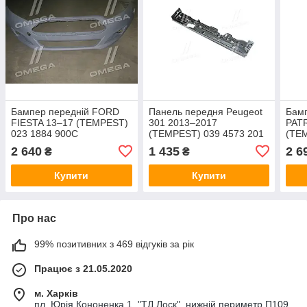
Бампер передній FORD
Панель передня Peugeot
Бамп
FIESTA 13–17 (TEMPEST)
301 2013–2017
PAT
023 1884 900C
(TEMPEST) 039 4573 201
(TEM
2 640
1 435
2 6
₴
₴
Купити
Купити
Про нас
99% позитивних з 469 відгуків за рік
Працює з 21.05.2020
м. Харків
пл. Юрія Кононенка 1, "ТД Лоск", нижній периметр П109.