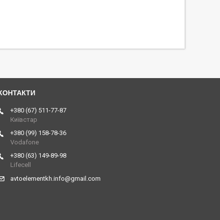
+380 (67) 511-77-87
Київстар
+380 (99) 158-78-36
Vodafone
+380 (63) 149-89-98
Lifecell
avtoelementkh.info@gmail.com