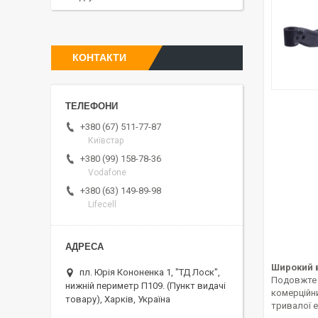
КОНТАКТИ
+380 (67) 511-77-87
Київстар
+380 (99) 158-78-36
Vodafone
+380 (63) 149-89-98
Lifecell
Широкий в
пл. Юрія Кононенка 1, "ТД Лоск",
Подовжте 
нижній периметр П109. (Пункт видачі
комерційн
товару), Харків, Україна
тривалої е