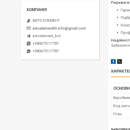
Переваги 
Гара
Підбі
АВТО-ЕЛЕМЕНТ
Конк
avtoelementkh.info@gmail.com
Проф
avtoelement_bot
Надійніст
+380675117787
Забезпечте
+380675117787
ХАРАКТЕ
ОСНОВН
Виробни
Код запч
Стан
ІНФОРМА