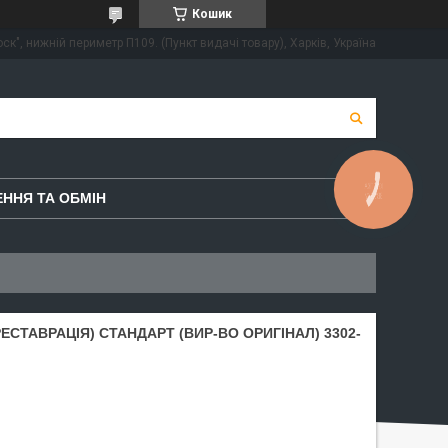
Кошик
ск", нижній периметр П109. (Пункт видачі товару), Харків, Україна
КНОПКА
ННЯ ТА ОБМІН
ЗВ'ЯЗКУ
ЕСТАВРАЦIЯ) СТАНДАРТ (ВИР-ВО ОРИГIНАЛ) 3302-