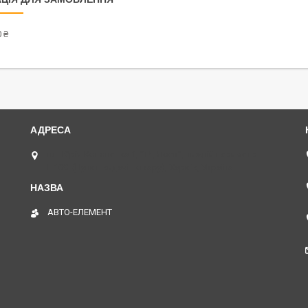
 ₴
пл. Юрія Кононенка 1, "ТД Лоск", нижній периметр
П109. (Пункт видачі товару), Харків, Україна
АВТО-ЕЛЕМЕНТ