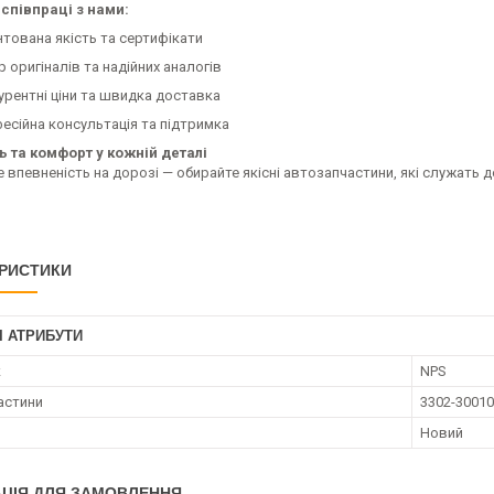
співпраці з нами:
нтована якість та сертифікати
р оригіналів та надійних аналогів
урентні ціни та швидка доставка
есійна консультація та підтримка
ь та комфорт у кожній деталі
 впевненість на дорозі — обирайте якісні автозапчастини, які служать 
РИСТИКИ
І АТРИБУТИ
к
NPS
астини
3302-30010
Новий
ЦІЯ ДЛЯ ЗАМОВЛЕННЯ