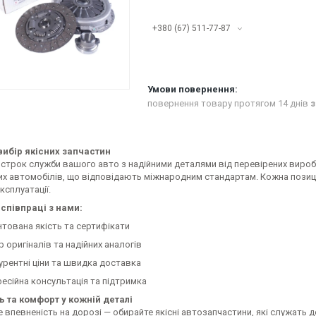
+380 (67) 511-77-87
повернення товару протягом 14 днів
з
ибір якісних запчастин
строк служби вашого авто з надійними деталями від перевірених виробн
их автомобілів, що відповідають міжнародним стандартам. Кожна позиці
ксплуатації.
співпраці з нами:
нтована якість та сертифікати
р оригіналів та надійних аналогів
урентні ціни та швидка доставка
есійна консультація та підтримка
ь та комфорт у кожній деталі
 впевненість на дорозі — обирайте якісні автозапчастини, які служать 