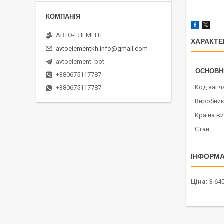
АВТО-ЕЛЕМЕНТ
ХАРАКТЕ
avtoelementkh.info@gmail.com
avtoelement_bot
ОСНОВН
+380675117787
Код запч
+380675117787
Виробни
Країна в
Стан
ІНФОРМА
Ціна:
3 640