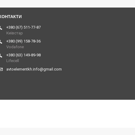
+380 (67) 511-77-87
Київстар
+380 (99) 158-78-36
Vodafone
+380 (63) 149-89-98
Lifecell
avtoelementkh.info@gmail.com