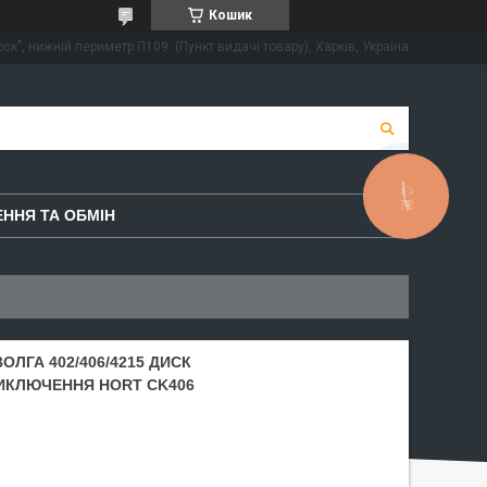
Кошик
ск", нижній периметр П109. (Пункт видачі товару), Харків, Україна
КНОПКА
ЗВ'ЯЗКУ
ННЯ ТА ОБМІН
ЛГА 402/406/4215 ДИСК
ИКЛЮЧЕННЯ HORT CK406