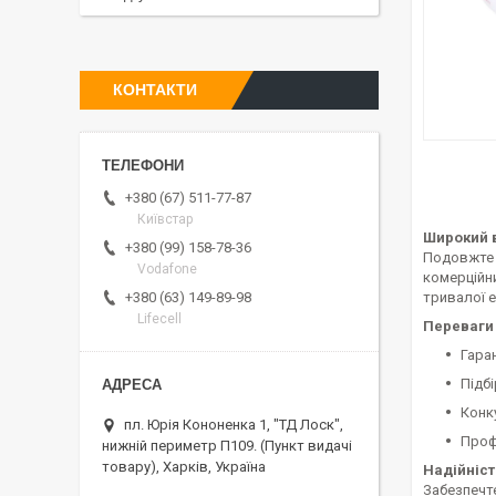
КОНТАКТИ
+380 (67) 511-77-87
Київстар
Широкий в
+380 (99) 158-78-36
Подовжте 
Vodafone
комерційн
тривалої е
+380 (63) 149-89-98
Lifecell
Переваги 
Гара
Підбі
Конк
пл. Юрія Кононенка 1, "ТД Лоск",
Проф
нижній периметр П109. (Пункт видачі
товару), Харків, Україна
Надійніст
Забезпечте