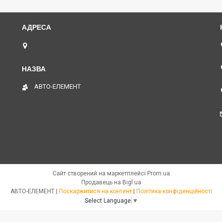
пл. Юрія Кононенка 1, "ТД Лоск", нижній периметр
П109. (Пункт видачі товару), Харків, Україна
АВТО-ЕЛЕМЕНТ
Сайт створений на маркетплейсі
Prom.ua
Продавець на Bigl.ua
АВТО-ЕЛЕМЕНТ |
Поскаржитися на контент
|
Політика конфіденційності
Select Language
▼