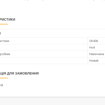
РИСТИКИ
І
астини
CK406
к
Hort
иробник
Німеччина
Новий
ЦІЯ ДЛЯ ЗАМОВЛЕННЯ
 ₴