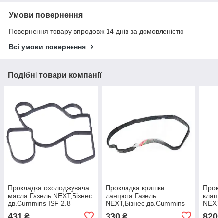
Умови повернення
Повернення товару впродовж 14 днів за домовленістю
Всі умови повернення
Подібні товари компанії
Прокладка охолоджувача
Прокладка кришки
Прок
масла Газель NEXT,Бiзнес
ланцюга Газель
клап
дв.Cummins ISF 2.8
NEXT,Бiзнес дв.Cummins
NEXT
(Cummins) 5262903
ISF 2.8 (Cummins
ISF 
431
330
820
₴
₴