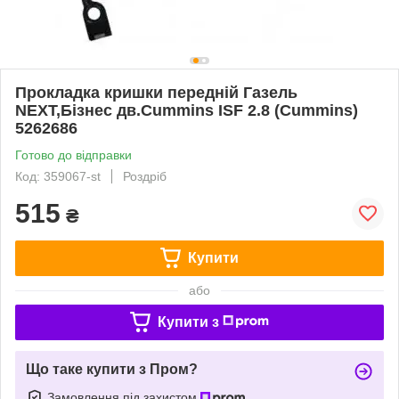
Прокладка кришки переднiй Газель
NEXT,Бiзнес дв.Cummins ISF 2.8 (Cummins)
5262686
Готово до відправки
Код: 359067-st
Роздріб
515
₴
Купити
або
Купити з
Що таке купити з Пром?
Замовлення під захистом