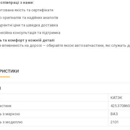
співпраці з нами:
нтована якість та сертифікати
р оригіналів та надійних аналогів
урентні ціни та швидка доставка
есійна консультація та підтримка
ь та комфорт у кожній деталі
 впевненість на дорозі — обирайте якісні автозапчастини, які служать 
РИСТИКИ
І
к
КАТЭК
астини
425.370860
ть з маркою
ВАЗ
ть з моделлю
2101