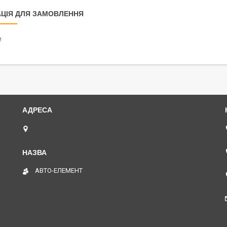
ЦІЯ ДЛЯ ЗАМОВЛЕННЯ
₴
пл. Юрія Кононенка 1, "ТД Лоск", нижній периметр
П109. (Пункт видачі товару), Харків, Україна
АВТО-ЕЛЕМЕНТ