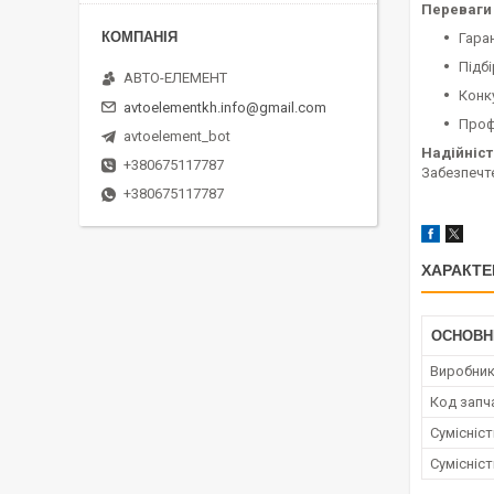
Переваги 
Гара
Підбі
АВТО-ЕЛЕМЕНТ
Конк
avtoelementkh.info@gmail.com
Проф
avtoelement_bot
Надійніст
+380675117787
Забезпечте
+380675117787
ХАРАКТЕ
ОСНОВН
Виробни
Код запч
Сумісніс
Сумісніс