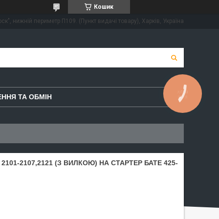
Кошик
ск", нижній периметр П109. (Пункт видачі товару), Харків, Україна
КНОПКА
ННЯ ТА ОБМІН
ЗВ'ЯЗКУ
2101-2107,2121 (З ВИЛКОЮ) НА СТАРТЕР БАТЕ 425-