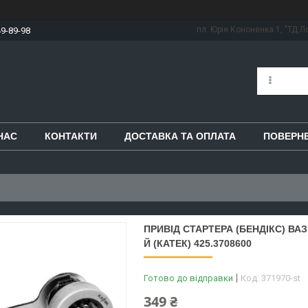
пл. Юрія Кононенка 1, "ТД Ло
49-89-98
НАС
КОНТАКТИ
ДОСТАВКА ТА ОПЛАТА
ПОВЕРНЕ
ПРИВIД СТАРТЕРА (БЕНДIКС) ВАЗ 
Й (КАТЕК) 425.3708600
Готово до відправки
Код:
371970-st
349 ₴