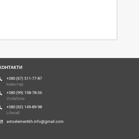
+380 (67) 511-77-87
Київстар
+380 (99) 158-78-36
Vodafone
+380 (63) 149-89-98
Lifecell
avtoelementkh.info@gmail.com