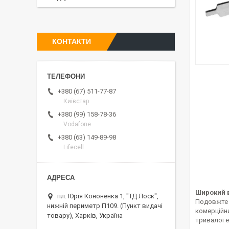
КОНТАКТИ
+380 (67) 511-77-87
Київстар
+380 (99) 158-78-36
Vodafone
+380 (63) 149-89-98
Lifecell
Широкий в
пл. Юрія Кононенка 1, "ТД Лоск",
Подовжте 
нижній периметр П109. (Пункт видачі
комерційн
товару), Харків, Україна
тривалої е