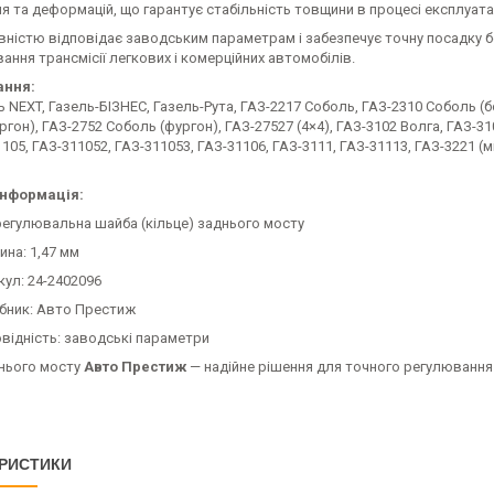
 та деформацій, що гарантує стабільність товщини в процесі експлуатац
вністю відповідає заводським параметрам і забезпечує точну посадку 
ання трансмісії легкових і комерційних автомобілів.
ання:
ь NEXT, Газель-БІЗНЕС, Газель-Рута, ГАЗ-2217 Соболь, ГАЗ-2310 Соболь (бор
ргон), ГАЗ-2752 Соболь (фургон), ГАЗ-27527 (4×4), ГАЗ-3102 Волга, ГАЗ-31
1105, ГАЗ-311052, ГАЗ-311053, ГАЗ-31106, ГАЗ-3111, ГАЗ-31113, ГАЗ-3221 (
інформація:
 регулювальна шайба (кільце) заднього мосту
ина: 1,47 мм
кул: 24-2402096
бник: Авто Престиж
овідність: заводські параметри
нього мосту
Авто Престиж
— надійне рішення для точного регулювання т
РИСТИКИ