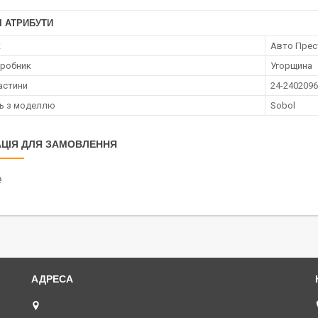
І АТРИБУТИ
к
Авто Пре
иробник
Угорщина
астини
24-2402096
ть з моделлю
Sobol
ЦІЯ ДЛЯ ЗАМОВЛЕННЯ
₴
пл. Юрія Кононенка 1, "ТД Лоск", нижній периметр
П109. (Пункт видачі товару), Харків, Україна