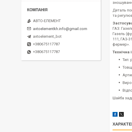
зношування
Деталь по
та регулюв
АВТО-ЕЛЕМЕНТ
Застосув
ГАЗ: Газел
avtoelementkh.info@gmail.com
Газель (фу
avtoelement_bot
111, ГАЗ-3
+380675117787
фермер».
+380675117787
Технічна 
Тип:
Товщ
Арти
Виро
Відп
Шайба зад
ХАРАКТЕ