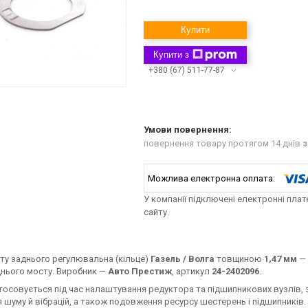
Купити
Купити з
+380 (67) 511-77-87
повернення товару протягом 14 днів
з
У компанії підключені електронні пла
сайту.
ту заднього регулювальна (кільце)
Газель / Волга
товщиною
1,47 мм
— 
днього мосту. Виробник —
Авто Престиж
, артикул
24-2402096
.
тосовується під час налаштування редуктора та підшипникових вузлів,
шуму й вібрацій, а також подовження ресурсу шестерень і підшипників.