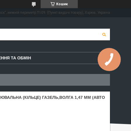
Кошик
ск", нижній периметр П109. (Пункт видачі товару), Харків, Україна
ННЯ ТА ОБМІН
ВАЛЬНА (КIЛЬЦЕ) ГАЗЕЛЬ,ВОЛГА 1,47 ММ (АВТО