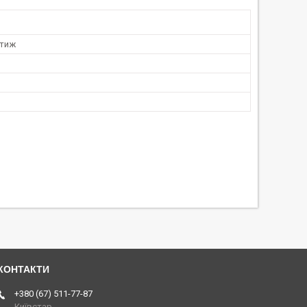
стиж
+380 (67) 511-77-87
Київстар