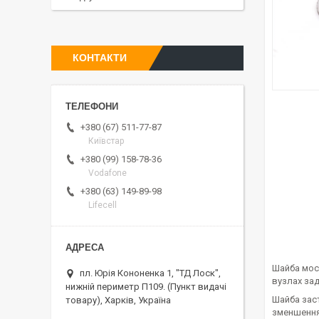
КОНТАКТИ
+380 (67) 511-77-87
Київстар
+380 (99) 158-78-36
Vodafone
+380 (63) 149-89-98
Lifecell
Шайба мос
пл. Юрія Кононенка 1, "ТД Лоск",
вузлах за
нижній периметр П109. (Пункт видачі
Шайба зас
товару), Харків, Україна
зменшення 