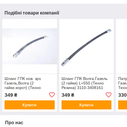
Подібні товари компанії
Шланг ГПК нов. зрз.
Шланг ГПК Волга,Газель
Патр
Газель,Волга (2
(2 гайки) L=550 (Техно
Газе
гайки.корот) (Техно
Резина) 3110-3408161
Техн
Резина) 2217.3408151
110
349
349
330
₴
₴
Купити
Купити
Про нас