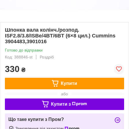
Шпонка вала колінч./розпод.
ISF2.8/3.8/ISBe/4BT/6BT (6×8 цил.) Cummins
3904483,3901016
Готово до відправки
Код: 388846-st
Роздріб
330
₴
Купити
або
Купити з
Що таке купити з Пром?
Замовлення під захистом