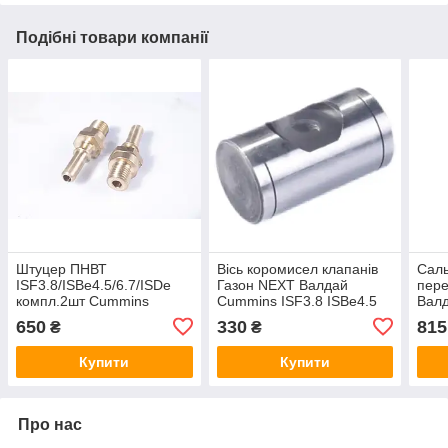
Подібні товари компанії
Штуцер ПНВТ
Вісь коромисел клапанів
Саль
ISF3.8/ISBe4.5/6.7/ISDe
Газон NEXT Валдай
пере
компл.2шт Cummins
Cummins ISF3.8 ISBe4.5
Вал
3964337
ISBe6.7 Cummins
ISF3
650
330
815
₴
₴
Investmen 4928699
(70x
489
Купити
Купити
Про нас