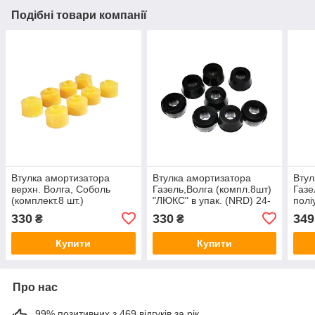
Подібні товари компанії
Втулка амортизатора
Втулка амортизатора
Втул
верхн. Волга, Соболь
Газель,Волга (компл.8шт)
Газе
(комплект.8 шт.)
"ЛЮКС" в упак. (NRD) 24-
полi
поліуретан жовтий
2915432
Рези
330
330
349
₴
₴
"ЛЮКС" (Україна) 24-
2905460
Купити
Купити
Про нас
99% позитивних з 469 відгуків за рік