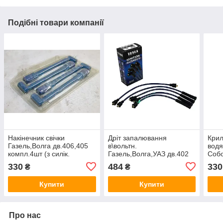
Подібні товари компанії
Накiнечник свiчки
Дріт запалювання
Крил
Газель,Волга дв.406,405
в\вольтн.
водя
компл.4шт (з силiк.
Газель,Волга,УАЗ дв.402
Собо
ущiльн.) ("Автоджгут")
(сині) (компл.) (ви-во
Волг
330
484
330
₴
₴
4052-3707230
TESLA)
УАЗ4
OAR
Купити
Купити
Про нас