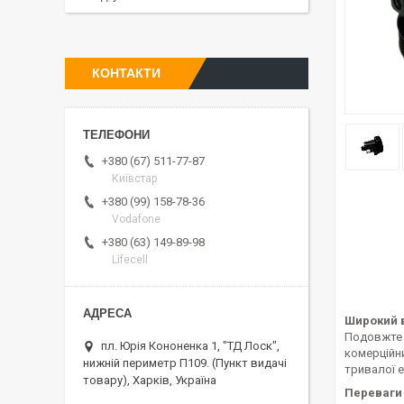
КОНТАКТИ
+380 (67) 511-77-87
Київстар
+380 (99) 158-78-36
Vodafone
+380 (63) 149-89-98
Lifecell
Широкий в
Подовжте 
пл. Юрія Кононенка 1, "ТД Лоск",
комерційн
нижній периметр П109. (Пункт видачі
тривалої е
товару), Харків, Україна
Переваги 