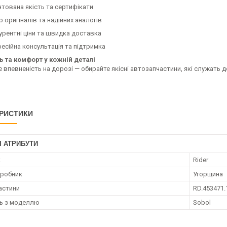
нтована якість та сертифікати
р оригіналів та надійних аналогів
урентні ціни та швидка доставка
есійна консультація та підтримка
ь та комфорт у кожній деталі
 впевненість на дорозі — обирайте якісні автозапчастини, які служать 
РИСТИКИ
І АТРИБУТИ
к
Rider
иробник
Угорщина
астини
RD.453471.
ть з моделлю
Sobol