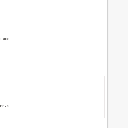
довше.
125-40Т