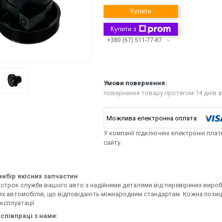
Купити
Купити з
+380 (67) 511-77-87
повернення товару протягом 14 днів
з
У компанії підключені електронні пла
сайту.
ибір якісних запчастин
строк служби вашого авто з надійними деталями від перевірених виробн
их автомобілів, що відповідають міжнародним стандартам. Кожна позиці
ксплуатації.
співпраці з нами: