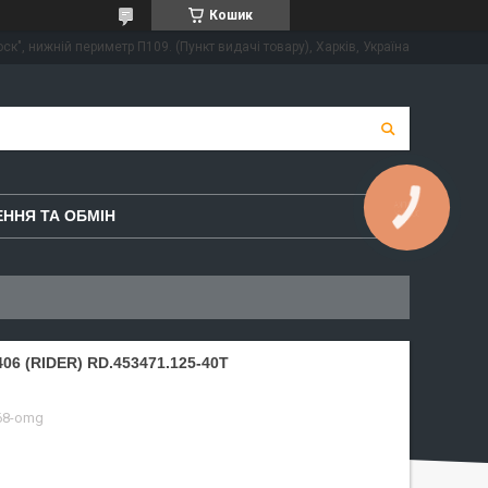
Кошик
ск", нижній периметр П109. (Пункт видачі товару), Харків, Україна
КНОПКА
ННЯ ТА ОБМІН
ЗВ'ЯЗКУ
6 (RIDER) RD.453471.125-40Т
68-omg