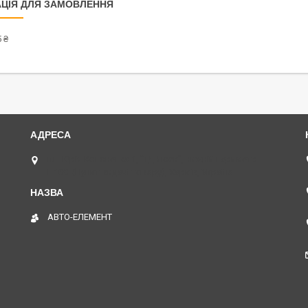
ЦІЯ ДЛЯ ЗАМОВЛЕННЯ
 ₴
пл. Юрія Кононенка 1, "ТД Лоск", нижній периметр
П109. (Пункт видачі товару), Харків, Україна
АВТО-ЕЛЕМЕНТ