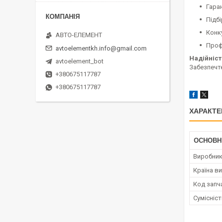
Гара
Підбі
Конк
АВТО-ЕЛЕМЕНТ
Проф
avtoelementkh.info@gmail.com
Надійніст
avtoelement_bot
Забезпечте
+380675117787
+380675117787
ХАРАКТЕ
ОСНОВН
Виробни
Країна в
Код запч
Сумісніс