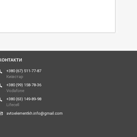
+380 (67) 511-77-87
Київстар
+380 (99) 158-78-36
Vodafone
+380 (63) 149-89-98
Lifecell
avtoelementkh.info@gmail.com