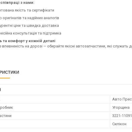
співпраці з нами:
нтована якість та сертифікати
р оригіналів та надійних аналогів
урентні ціни та швидка доставка
есійна консультація та підтримка
ь та комфорт у кожній деталі
 впевненість на дорозі — обирайте якісні автозапчастини, які служать 
РИСТИКИ
І
к
Авто Пре
иробник
Угорщина
астини
3221-1109
Силікон