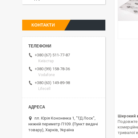
КОНТАКТИ
+380 (67) 511-77-87
Київстар
+380 (99) 158-78-36
Vodafone
+380 (63) 149-89-98
Lifecell
Широкий в
пл. Юрія Кононенка 1, "ТД Лоск",
Подовжте 
нижній периметр П109. (Пункт видачі
комерційн
товару), Харків, Україна
тривалої е