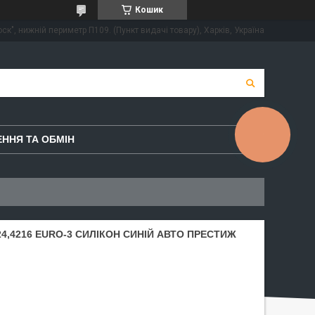
Кошик
ск", нижній периметр П109. (Пункт видачі товару), Харків, Україна
КНОПКА
ННЯ ТА ОБМІН
ЗВ'ЯЗКУ
4,4216 EURO-3 СИЛІКОН СИНІЙ АВТО ПРЕСТИЖ