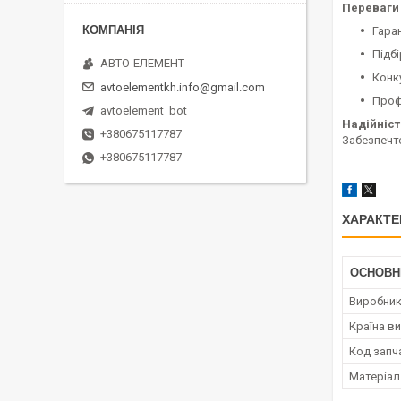
Переваги 
Гара
Підбі
АВТО-ЕЛЕМЕНТ
Конк
avtoelementkh.info@gmail.com
Проф
avtoelement_bot
Надійніст
+380675117787
Забезпечте
+380675117787
ХАРАКТЕ
ОСНОВН
Виробни
Країна в
Код запч
Матеріал