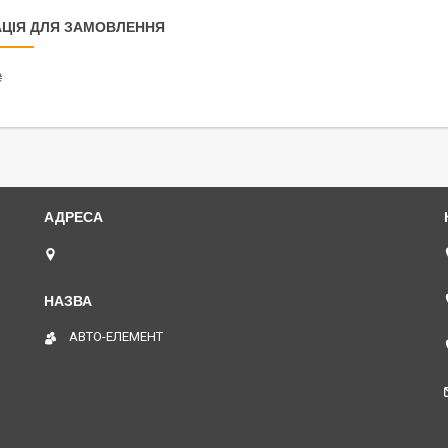
ЦІЯ ДЛЯ ЗАМОВЛЕННЯ
₴
пл. Юрія Кононенка 1, "ТД Лоск", нижній периметр
П109. (Пункт видачі товару), Харків, Україна
АВТО-ЕЛЕМЕНТ