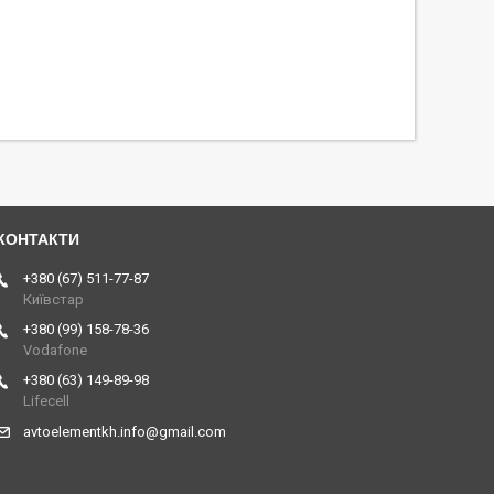
+380 (67) 511-77-87
Київстар
+380 (99) 158-78-36
Vodafone
+380 (63) 149-89-98
Lifecell
avtoelementkh.info@gmail.com