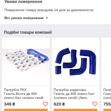
Умови повернення
Повернення товару впродовж 14 днів за домовленістю
Всі умови повернення
Подібні товари компанії
Патрубок РХХ
Патрубок радiатора
Патр
Газель,Волга дв.406
Газель дв.406 компл.5шт
Газе
компл.4шт силiкон синiй
(силiкон синiй) (Авто
(сил
Авто Престиж
Престиж) 33021-1303026-
Прес
349
620
755
₴
₴
406.1014075-10/02-10/03-
10/53-..10
02
1