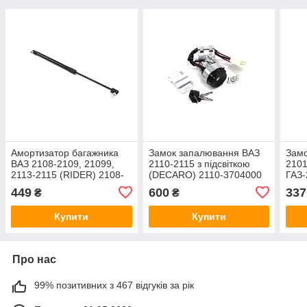
Амортизатор багажника
Замок запалювання ВАЗ
Зам
ВАЗ 2108-2109, 21099,
2110-2115 з підсвіткою
2101
2113-2115 (RIDER) 2108-
(DECARO) 2110-3704000
ГАЗ-
8231010 340N довжина
для ВАЗ 2110, 2111, 2112,
Моск
449
600
337
₴
₴
450 мм
2113, 2114, 2115, 2115
370
Купити
Купити
Про нас
99% позитивних з 467 відгуків за рік