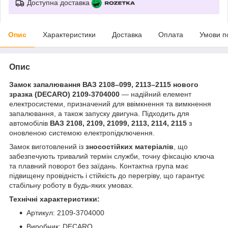
Доступна доставка
Опис
Характеристики
Доставка
Оплата
Умови п
Опис
Замок запалювання ВАЗ 2108–099, 2113–2115 нового
зразка (DECARO) 2109-3704000
— надійний елемент
електросистеми, призначений для ввімкнення та вимкнення
запалювання, а також запуску двигуна. Підходить для
автомобілів
ВАЗ 2108, 2109, 21099, 2113, 2114, 2115
з
оновленою системою електропідключення.
Замок виготовлений із
зносостійких матеріалів
, що
забезпечують тривалий термін служби, точну фіксацію ключа
та плавний поворот без заїдань. Контактна група має
підвищену провідність і стійкість до перегріву, що гарантує
стабільну роботу в будь-яких умовах.
Технічні характеристики:
Артикул: 2109-3704000
Виробник: DECARO