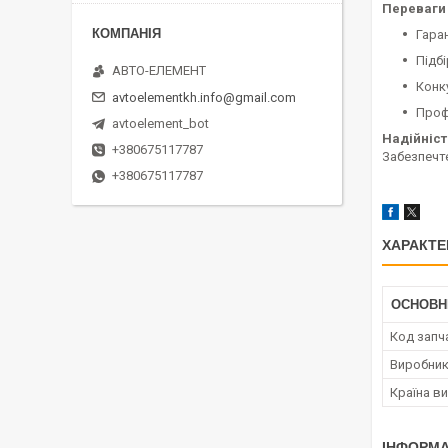
Переваги 
Гара
Підбі
АВТО-ЕЛЕМЕНТ
Конк
avtoelementkh.info@gmail.com
Проф
avtoelement_bot
Надійніст
+380675117787
Забезпечте
+380675117787
ХАРАКТЕ
ОСНОВН
Код запч
Виробни
Країна в
ІНФОРМА