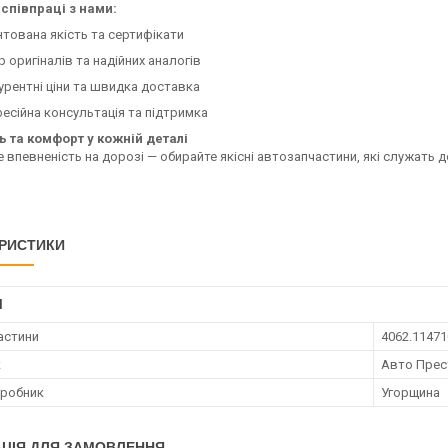
співпраці з нами:
нтована якість та сертифікати
р оригіналів та надійних аналогів
урентні ціни та швидка доставка
есійна консультація та підтримка
ь та комфорт у кожній деталі
 впевненість на дорозі — обирайте якісні автозапчастини, які служать 
РИСТИКИ
І
астини
4062.11471
к
Авто Пре
иробник
Угорщина
ЦІЯ ДЛЯ ЗАМОВЛЕННЯ