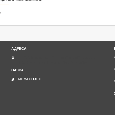
₴
пл. Юрія Кононенка 1, "ТД Лоск", нижній периметр
П109. (Пункт видачі товару), Харків, Україна
АВТО-ЕЛЕМЕНТ