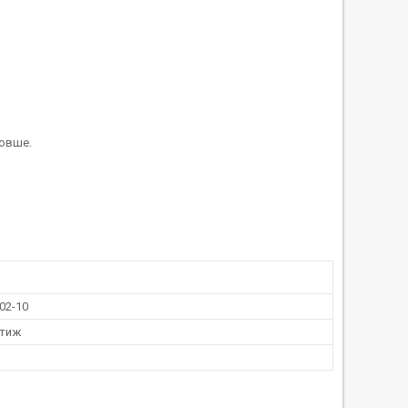
довше.
02-10
стиж