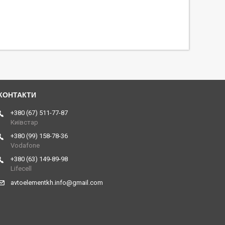
+380 (67) 511-77-87
Київстар
+380 (99) 158-78-36
Vodafone
+380 (63) 149-89-98
Lifecell
avtoelementkh.info@gmail.com