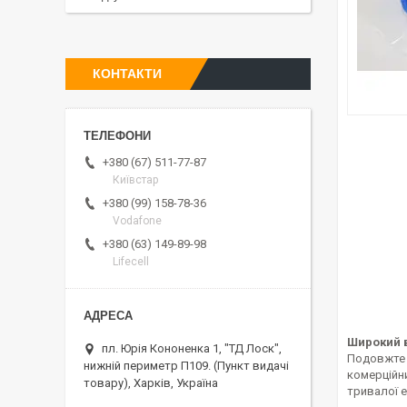
КОНТАКТИ
+380 (67) 511-77-87
Київстар
+380 (99) 158-78-36
Vodafone
+380 (63) 149-89-98
Lifecell
Широкий в
пл. Юрія Кононенка 1, "ТД Лоск",
Подовжте 
нижній периметр П109. (Пункт видачі
комерційн
товару), Харків, Україна
тривалої е