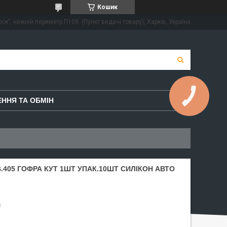
Кошик
ск", нижній периметр П109. (Пункт видачі товару), Харків, Україна
КНОПКА
ННЯ ТА ОБМІН
ЗВ'ЯЗКУ
.405 ГОФРА КУТ 1ШТ УПАК.10ШТ СИЛIКОН АВТО
н