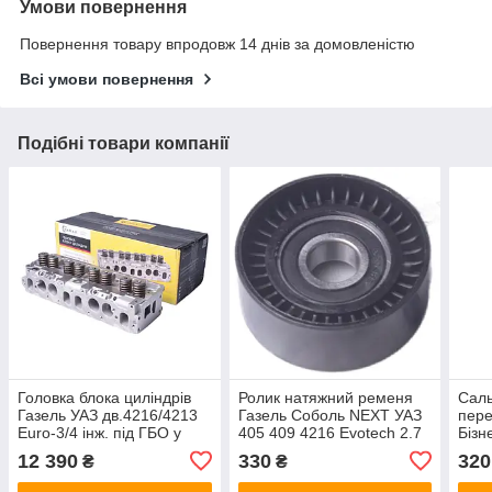
Умови повернення
Повернення товару впродовж 14 днів за домовленістю
Всі умови повернення
Подібні товари компанії
Головка блока циліндрів
Ролик натяжний ременя
Саль
Газель УАЗ дв.4216/4213
Газель Соболь NEXT УАЗ
пере
Euro-3/4 інж. під ГБО у
405 409 4216 Evotech 2.7
Бізн
зборі з клапанами КАМАХ
Euro-3 Авто Престиж
Euro
12 390
330
320
₴
₴
4216.1003001-20
40624.1029010
(RID