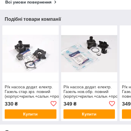
Всі умови повернення
Подібні товари компанії
Р/к насоса додат. електр.
Р/к насоса додат. електр.
Р/к 
Газель стар.зрз. повний
Газель нов.обр. повний
Газе
(корпус+крильч.+сальн.+прокл.)
(корпус+крильч.+сальн.+прокл.)
пов
D16 Авто Престиж
D18 Авто Престиж
(кор
330
349
349
₴
₴
32.3708000-16
75.3708000-18
АП 
Купити
Купити