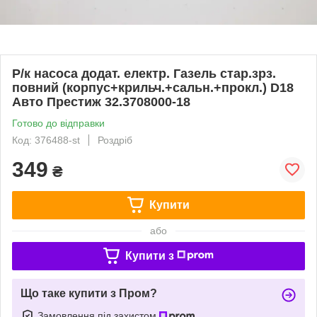
Р/к насоса додат. електр. Газель стар.зрз.
повний (корпус+крильч.+сальн.+прокл.) D18
Авто Престиж 32.3708000-18
Готово до відправки
Код: 376488-st
Роздріб
349
₴
Купити
або
Купити з
Що таке купити з Пром?
Замовлення під захистом