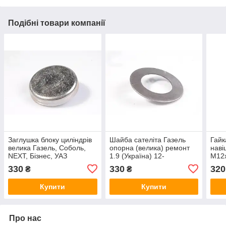
Подібні товари компанії
Заглушка блоку циліндрів
Шайба сателiта Газель
Гайк
велика Газель, Соболь,
опорна (велика) ремонт
наві
NEXT, Бізнес, УАЗ
1.9 (Україна) 12-
М12
4215/4216 Evotech 2.7
2403030АР
330
330
320
₴
₴
Україна 421.1002090
Купити
Купити
Про нас