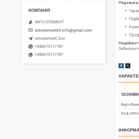
Переваги 
Гара
Підбі
АВТО-ЕЛЕМЕНТ
Конк
avtoelementkh.info@gmail.com
Проф
avtoelement_bot
Надійніст
+380675117787
Забезпечте
+380675117787
ХАРАКТЕ
ОСНОВН
Виробни
Код запч
ІНФОРМА