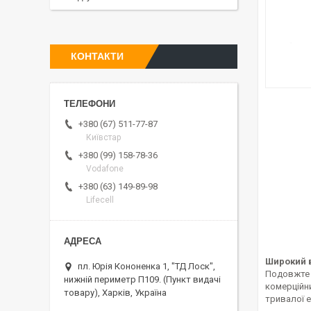
КОНТАКТИ
+380 (67) 511-77-87
Київстар
+380 (99) 158-78-36
Vodafone
+380 (63) 149-89-98
Lifecell
Широкий в
пл. Юрія Кононенка 1, "ТД Лоск",
Подовжте 
нижній периметр П109. (Пункт видачі
комерційн
товару), Харків, Україна
тривалої е