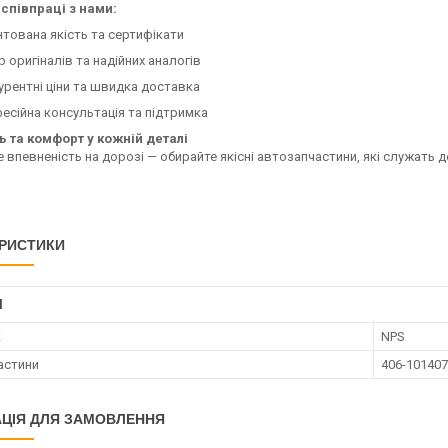
співпраці з нами:
нтована якість та сертифікати
р оригіналів та надійних аналогів
урентні ціни та швидка доставка
есійна консультація та підтримка
ь та комфорт у кожній деталі
 впевненість на дорозі — обирайте якісні автозапчастини, які служать 
РИСТИКИ
І
к
NPS
астини
406-101407
ЦІЯ ДЛЯ ЗАМОВЛЕННЯ