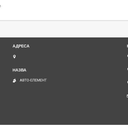
₴
пл. Юрія Кононенка 1, "ТД Лоск", нижній периметр
П109. (Пункт видачі товару), Харків, Україна
АВТО-ЕЛЕМЕНТ