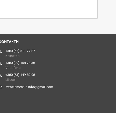
+380 (67) 511-77-87
Київстар
+380 (99) 158-78-36
Vodafone
+380 (63) 149-89-98
Lifecell
avtoelementkh.info@gmail.com