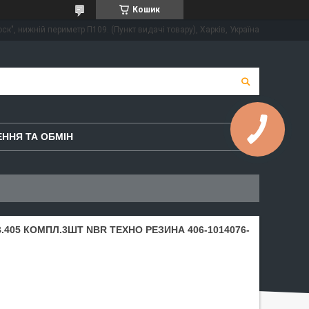
Кошик
ск", нижній периметр П109. (Пункт видачі товару), Харків, Україна
ННЯ ТА ОБМІН
.405 КОМПЛ.3ШТ NBR ТЕХНО РЕЗИНА 406-1014076-