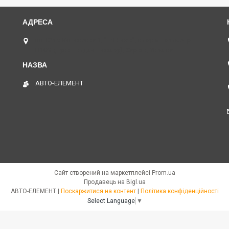
пл. Юрія Кононенка 1, "ТД Лоск", нижній периметр
П109. (Пункт видачі товару), Харків, Україна
АВТО-ЕЛЕМЕНТ
Сайт створений на маркетплейсі
Prom.ua
Продавець на Bigl.ua
АВТО-ЕЛЕМЕНТ |
Поскаржитися на контент
|
Політика конфіденційності
Select Language
▼