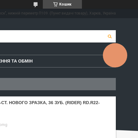
Кошик
ск", нижній периметр П109. (Пункт видачі товару), Харків, Україна
КНОПКА
ЗВ'ЯЗКУ
ННЯ ТА ОБМІН
Т. НОВОГО ЗРАЗКА, 36 ЗУБ. (RIDER) RD.R22-
-omg