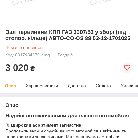
Вал первинний КПП ГАЗ 3307/53 у зборі (під
стопор. кільце) АВТО-СОЮЗ 88 53-12-1701025
Немає в наявності
Код: 0317934570-omg
Роздріб
3 020
₴
Опис
Характеристики
Доставка
Оплата
Умови п
Опис
Надійні автозапчастини для вашого автомобіля
🔩
Широкий асортимент запчастин
Продовжіть термін служби вашого автомобіля з якісними та
перевіреними запчастинами! Ми пропонуємо деталі для