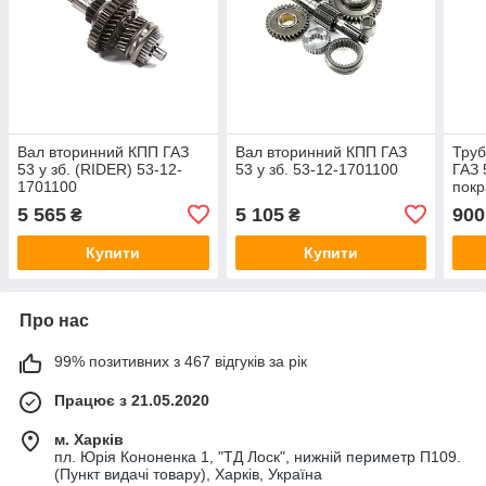
Вал вторинний КПП ГАЗ
Вал вторинний КПП ГАЗ
Труб
53 у зб. (RIDER) 53-12-
53 у зб. 53-12-1701100
ГАЗ 
1701100
пок
СОЮЗ
5 565
5 105
900
₴
₴
20
Купити
Купити
Про нас
99% позитивних з 467 відгуків за рік
Працює з 21.05.2020
м. Харків
пл. Юрія Кононенка 1, "ТД Лоск", нижній периметр П109.
(Пункт видачі товару), Харків, Україна