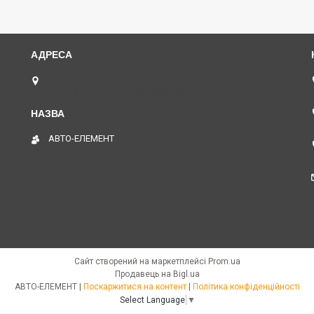
пл. Юрія Кононенка 1, "ТД Лоск", нижній периметр
П109. (Пункт видачі товару), Харків, Україна
АВТО-ЕЛЕМЕНТ
Сайт створений на маркетплейсі
Prom.ua
Продавець на Bigl.ua
АВТО-ЕЛЕМЕНТ |
Поскаржитися на контент
|
Політика конфіденційності
Select Language
▼