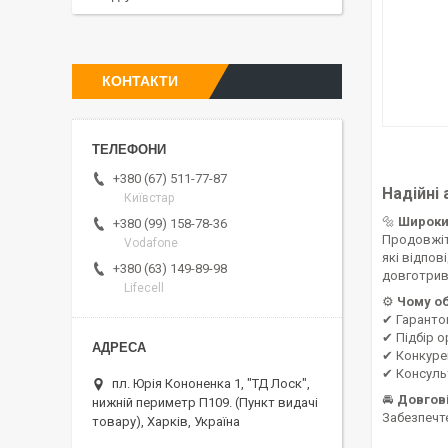
КОНТАКТИ
+380 (67) 511-77-87
Надійні
Київстар
🔩
Широки
+380 (99) 158-78-36
Продовжіт
Vodafone
які відпов
+380 (63) 149-89-98
довготрив
Lifecell
⚙
Чому о
✔ Гарантов
✔ Підбір о
✔ Конкуре
✔ Консульт
пл. Юрія Кононенка 1, "ТД Лоск",
🚘
Довгові
нижній периметр П109. (Пункт видачі
Забезпечт
товару), Харків, Україна