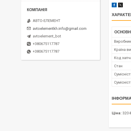
ХАРАКТЕ
АВТО-ЕЛЕМЕНТ
avtoelementkh.info@gmail.com
ОСНОВН
avtoelement_bot
Виробни
+380675117787
Країна в
+380675117787
Код запч
Стан
Сумісніс
Сумісніс
ІНФОРМА
Ціна:
320 