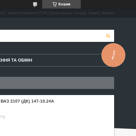
Кошик
ск", нижній периметр П109. (Пункт видачі товару), Харків, Україна
КНОПКА
ЗВ'ЯЗКУ
ННЯ ТА ОБМІН
З 2107 (ДК) 147-10.24A
omg