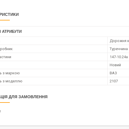
РИСТИКИ
І АТРИБУТИ
к
Дорожня к
иробник
Туреччина
астини
147-10.24a
Новий
ть з маркою
ВАЗ
ть з моделлю
2107
ЦІЯ ДЛЯ ЗАМОВЛЕННЯ
₴