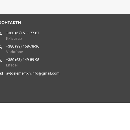
+380 (67) 511-77-87
Київстар
+380 (99) 158-78-36
Vodafone
+380 (63) 149-89-98
Lifecell
avtoelementkh.info@gmail.com