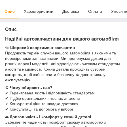
Опис
Характеристики
Доставка
Оплата
Умови п
Опис
Надійні автозапчастини для вашого автомобіля
🔩
Широкий асортимент запчастин
Продовжіть термін служби вашого автомобіля з якісними та
перевіреними запчастинами! Ми пропонуємо деталі для
різних марок і моделей, які відповідають високим стандартам
якості та надійності. Кожна деталь проходить суворий
контроль, щоб забезпечити безпечну та довготривалу
експлуатацію.
⚙
Чому обирають нас?
✔ Гарантована якість і відповідність стандартам
✔ Підбір оригінальних і якісних аналогів
✔ Конкурентні ціни та швидка доставка
✔ Консультації та допомога у виборі
🚘
Довговічність і комфорт у кожній деталі
Забезпечте надійність і комфорт своєму автомобілю з