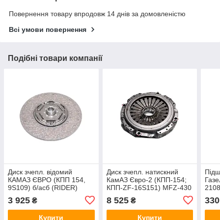
Повернення товару впродовж 14 днів за домовленістю
Всі умови повернення
Подібні товари компанії
Диск зчепл. відомий
Диск зчепл. натискний
Пiдш
КАМАЗ ЄВРО (КПП 154,
КамАЗ Євро-2 (КПП-154;
Газе
9S109) б/асб (RIDER)
КПП-ZF-16S151) MFZ-430
2108
45104-1601206-90
(RIDER) RD.3482.083.118
423
3 925
8 525
330
₴
₴
Купити
Купити