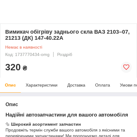
Вимикач обігріву заднього скла ВАЗ 2103–07,
21213 (ДК) 147-40.22A
Немає в наявності
Код: 1737770434-omg
Роздріб
320
₴
Опис
Характеристики
Доставка
Оплата
Умови п
Опис
Надійні автозапчастини для вашого автомобіля
🔩
Широкий асортимент запчастин
Продовжіть термін служби вашого автомобіля з якісними та
перевіреними запчастинами! Ми пропонуємо деталі для